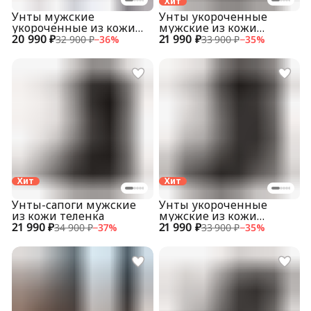
Хит
Унты мужские
Унты укороченные
укороченные из кожи
мужские из кожи
20 990 ₽
теленка
21 990 ₽
теленка
32 900 ₽
−
36
%
33 900 ₽
−
35
%
Хит
Хит
Унты-сапоги мужские
Унты укороченные
из кожи теленка
мужские из кожи
21 990 ₽
21 990 ₽
теленка
34 900 ₽
−
37
%
33 900 ₽
−
35
%