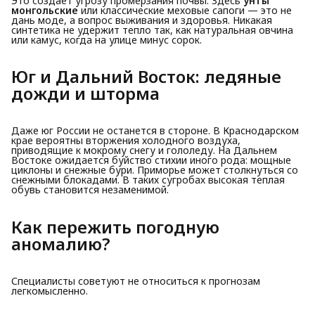
Это создает угрозу промерзания почвы. Здесь
унты 
монгольские
или классические меховые сапоги — это не
дань моде, а вопрос выживания и здоровья. Никакая
синтетика не удержит тепло так, как натуральная овчина
или камус, когда на улице минус сорок.
Юг и Дальний Восток: ледяные 
дожди и шторма
Даже юг России не останется в стороне. В Краснодарском
крае вероятны вторжения холодного воздуха,
приводящие к мокрому снегу и гололеду. На Дальнем
Востоке ожидается буйство стихии иного рода: мощные
циклоны и снежные бури. Приморье может столкнуться со
снежными блокадами. В таких сугробах высокая теплая
обувь становится незаменимой.
Как пережить погодную 
аномалию?
Специалисты советуют не относиться к прогнозам
легкомысленно.