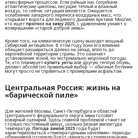
атмосферных процессов. Если раньше нас согревали
атлантические циклоны, несущие теплый и влажный
воздух, то сейчас ситуация меняется. Ожидается
ослабление западного переноса воздушных масс, что
открывает ворота для ледяного дыхания Арктики. Многие,
кто ищет
прогноз на зиму 2025
, с удивлением узнают о
возвращении «старой доброй зимы».
Кроме того, на климатическую сцену выходит мощный
Сибирский антициклон. В этом году зона его влияния
обещает расшириться далеко на запад, вплоть до
европейской территории страны. Это означает
установление ясной, но экстремально морозной погоды.
Те, кто планирует
купить унты
или другую теплую обувь,
делают абсолютно правильный выбор — обычные ботинки
могут просто не справиться с промерзшим асфальтом.
Центральная Россия: жизнь на 
«барической пиле»
Для жителей Москвы, Санкт-Петербурга и областей
Центрального федерального округа зима готовит
коварный сценарий. Здесь главной проблемой станет не
столько постоянный минус, сколько резкая амплитуда
температур.
Погода зимой 2025
года будет
характеризоваться «температурными качелями»: периоды
обманчивой оттепели будут сменяться стремительными