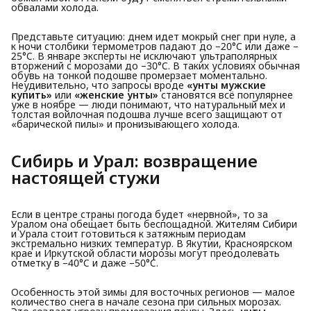
обвалами холода.
Представьте ситуацию: днем идет мокрый снег при нуле, а
к ночи столбики термометров падают до –20°C или даже –
25°C. В январе эксперты не исключают ультраполярных
вторжений с морозами до –30°C. В таких условиях обычная
обувь на тонкой подошве промерзает моментально.
Неудивительно, что запросы вроде
«унты мужские 
купить»
или
«женские унты»
становятся всё популярнее
уже в ноябре — люди понимают, что натуральный мех и
толстая войлочная подошва лучше всего защищают от
«барической пилы» и пронизывающего холода.
Сибирь и Урал: возвращение 
настоящей стужи
Если в центре страны погода будет «нервной», то за
Уралом она обещает быть беспощадной. Жителям Сибири
и Урала стоит готовиться к затяжным периодам
экстремально низких температур. В Якутии, Красноярском
крае и Иркутской области морозы могут преодолевать
отметку в –40°C и даже –50°C.
Особенность этой зимы для восточных регионов — малое
количество снега в начале сезона при сильных морозах.