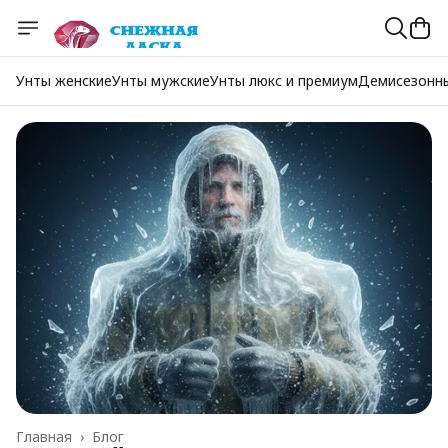
Унты женские
Унты мужские
Унты люкс и премиум
Демисезонн
Главная
›
Блог