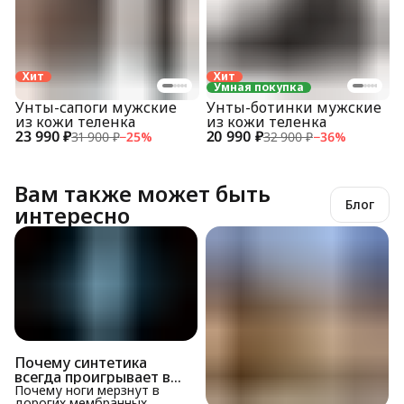
Хит
Хит
Умная покупка
Унты-сапоги мужские
Унты-ботинки мужские
из кожи теленка
из кожи теленка
23 990 ₽
20 990 ₽
31 900 ₽
−
25
%
32 900 ₽
−
36
%
Вам также может быть
Блог
интересно
Почему синтетика
всегда проигрывает в
-40°C? Феномен «сухого
Почему ноги мерзнут в
дорогих мембранных