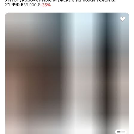
21 990 ₽
33 900 ₽
−
35
%