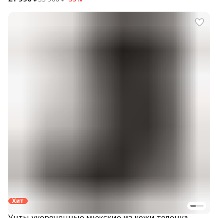
Хит
Унты укороченные мужские из кожи теленка