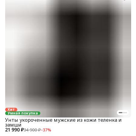
Хит
Умная покупка
Унты укороченные мужские из кожи теленка и
замши
21 990 ₽
34 900 ₽
−
37
%