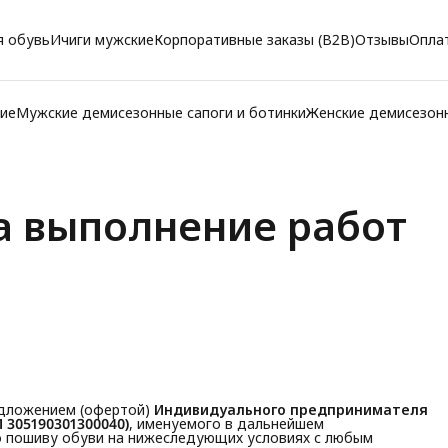
я обувь
Ичиги мужские
Корпоративные заказы (B2B)
Отзывы
Опла
ние
Мужские демисезонные сапоги и ботинки
Женские демисезонн
а выполнение работ
дложением (офертой)
Индивидуального предпринимателя 
 305190301300040)
, именуемого в дальнейшем
по пошиву обуви на нижеследующих условиях с любым