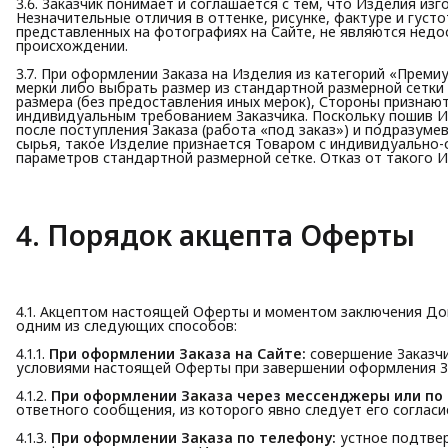
3.6. Заказчик понимает и соглашается с тем, что Изделия из
Незначительные отличия в оттенке, рисунке, фактуре и густ
представленных на фотографиях на Сайте, не являются недо
происхождении.
3.7. При оформлении Заказа на Изделия из категорий «Прем
мерки либо выбрать размер из стандартной размерной сетки
размера (без предоставления иных мерок), Стороны признаю
индивидуальным требованием Заказчика. Поскольку пошив И
после поступления Заказа (работа «под заказ») и подразум
сырья, такое Изделие признается Товаром с индивидуально
параметров стандартной размерной сетке. Отказ от такого 
4. Порядок акцепта Оферты
4.1. Акцептом настоящей Оферты и моментом заключения До
одним из следующих способов:
4.1.1.
При оформлении Заказа на Сайте:
совершение Заказчи
условиями настоящей Оферты при завершении оформления З
4.1.2.
При оформлении Заказа через мессенджеры или по 
ответного сообщения, из которого явно следует его согласи
4.1.3.
При оформлении Заказа по телефону:
устное подтвер