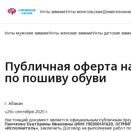
Унты зимние
Унты монгольские
Демисезонна
Унты мужские зимние
Унты женские зимние
Унты детские зим
Публичная оферта н
по пошиву обуви
г. Абакан
«29» сентября 2025 г.
Настоящий документ является официальным публичным пре
Панченко Екатерины Ивановны (ИНН 190300141620, ОГРНИП
«Исполнитель»
, заключить Договор на выполнение работ 