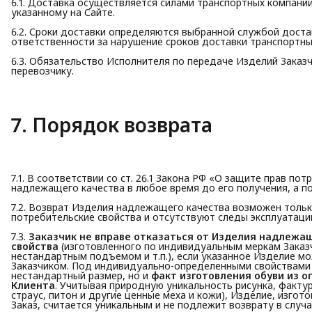
6.1. Доставка осуществляется силами транспортных компаний
указанному на Сайте.
6.2. Сроки доставки определяются выбранной службой достав
ответственности за нарушение сроков доставки транспортн
6.3. Обязательство Исполнителя по передаче Изделий Заказ
перевозчику.
7. Порядок возврата
7.1. В соответствии со ст. 26.1 Закона РФ «О защите прав по
надлежащего качества в любое время до его получения, а по
7.2. Возврат Изделия надлежащего качества возможен только
потребительские свойства и отсутствуют следы эксплуатаци
7.3.
Заказчик не вправе отказаться от Изделия надлежа
свойства
(изготовленного по индивидуальным меркам Заказч
нестандартным подъемом и т.п.), если указанное Изделие 
Заказчиком. Под индивидуально-определенными свойствами 
нестандартный размер, но и
факт изготовления обуви из о
Клиента
. Учитывая природную уникальность рисунка, фактуры
страус, питон и другие ценные меха и кожи), Изделие, изго
Заказ, считается уникальным и не подлежит возврату в случ