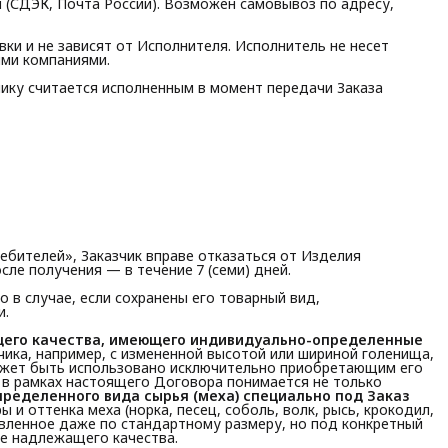
 (СДЭК, Почта России). Возможен самовывоз по адресу,
ки и не зависят от Исполнителя. Исполнитель не несет
ыми компаниями.
чику считается исполненным в момент передачи Заказа
требителей», Заказчик вправе отказаться от Изделия
сле получения — в течение 7 (семи) дней.
 в случае, если сохранены его товарный вид,
и.
щего качества, имеющего индивидуально-определенные 
ика, например, с измененной высотой или шириной голенища,
может быть использовано исключительно приобретающим его
в рамках настоящего Договора понимается не только
пределенного вида сырья (меха) специально под Заказ 
 и оттенка меха (норка, песец, соболь, волк, рысь, крокодил,
товленное даже по стандартному размеру, но под конкретный
ае надлежащего качества.