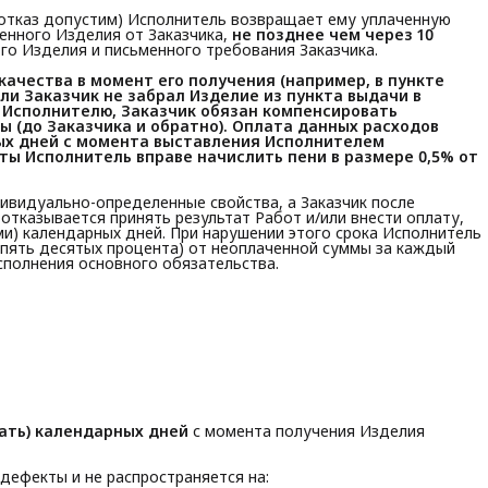
ой отказ допустим) Исполнитель возвращает ему уплаченную
енного Изделия от Заказчика,
не позднее чем через 10 
о Изделия и письменного требования Заказчика.
ачества в момент его получения (например, в пункте 
сли Заказчик не забрал Изделие из пункта выдачи в 
 Исполнителю, Заказчик обязан компенсировать 
 (до Заказчика и обратно). Оплата данных расходов 
ых дней с момента выставления Исполнителем 
ы Исполнитель вправе начислить пени в размере 0,5% от 
дивидуально-определенные свойства, а Заказчик после
отказывается принять результат Работ и/или внести оплату,
ми) календарных дней. При нарушении этого срока Исполнитель
х пять десятых процента) от неоплаченной суммы за каждый
сполнения основного обязательства.
цать) календарных дней
с момента получения Изделия
 дефекты и не распространяется на: