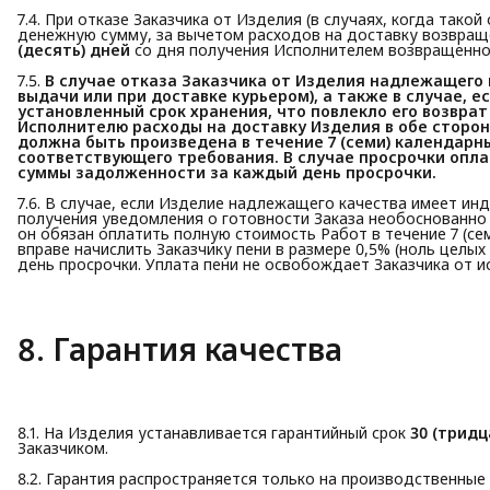
7.4. При отказе Заказчика от Изделия (в случаях, когда так
денежную сумму, за вычетом расходов на доставку возвращ
(десять) дней
со дня получения Исполнителем возвращенног
7.5.
В случае отказа Заказчика от Изделия надлежащего к
выдачи или при доставке курьером), а также в случае, е
установленный срок хранения, что повлекло его возврат
Исполнителю расходы на доставку Изделия в обе стороны
должна быть произведена в течение 7 (семи) календарн
соответствующего требования. В случае просрочки оплат
суммы задолженности за каждый день просрочки.
7.6. В случае, если Изделие надлежащего качества имеет ин
получения уведомления о готовности Заказа необоснованно 
он обязан оплатить полную стоимость Работ в течение 7 (се
вправе начислить Заказчику пени в размере 0,5% (ноль целы
день просрочки. Уплата пени не освобождает Заказчика от и
8. Гарантия качества
8.1. На Изделия устанавливается гарантийный срок
30 (трид
Заказчиком.
8.2. Гарантия распространяется только на производственные