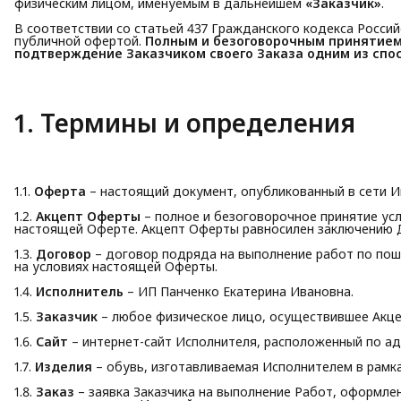
физическим лицом, именуемым в дальнейшем
«Заказчик»
.
В соответствии со статьей 437 Гражданского кодекса Росси
публичной офертой.
Полным и безоговорочным принятием 
подтверждение Заказчиком своего Заказа одним из спос
1. Термины и определения
1.1.
Оферта
– настоящий документ, опубликованный в сети И
1.2.
Акцепт Оферты
– полное и безоговорочное принятие ус
настоящей Оферте. Акцепт Оферты равносилен заключению 
1.3.
Договор
– договор подряда на выполнение работ по пош
на условиях настоящей Оферты.
1.4.
Исполнитель
– ИП Панченко Екатерина Ивановна.
1.5.
Заказчик
– любое физическое лицо, осуществившее Акце
1.6.
Сайт
– интернет-сайт Исполнителя, расположенный по ад
1.7.
Изделия
– обувь, изготавливаемая Исполнителем в рамк
1.8.
Заказ
– заявка Заказчика на выполнение Работ, оформле