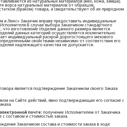
готавливаются из натуральных материалов (мех, кожа, замша).
оте ворса натуральных материалов от образцов,
статком (браком) товара, а свидетельствуют об их природном
иум и Люкс» Заказчик вправе предоставить индивидуальные
 Исполнителя.В случае выбора Заказчиком стандартного
т, что изготовление Изделия данного размера является
зделий данных категорий осуществляется исключительно
евает индивидуальный раскрой дорогостоящего мехового
-определенными свойствами независимо от соответствия его
Изделия надлежащего качества не допускается.
говора является подтверждение Заказчиком своего Заказа
ком на Сайте действий, явно подтверждающих его согласие с
аказа.
электронной почте:
получение Исполнителем от Заказчика
е с составом и стоимостью заказа.
ждение Заказчиком состава и стоимости заказа в ходе