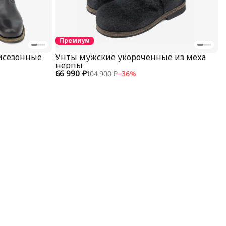
Премиум
исезонные
Унты мужские укороченные из меха
нерпы
66 990 ₽
104 900 ₽
−
36
%