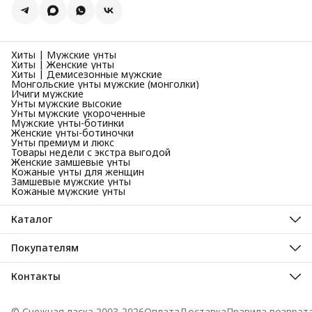
Хиты | Мужские унты
Хиты | Женские унты
Хиты | Демисезонные мужские
Монгольские унты мужские (монголки)
Ичиги мужские
Унты мужские высокие
Унты мужские укороченные
Мужские унты-ботинки
Женские унты-ботиночки
Унты премиум и люкс
Товары недели с экстра выгодой
Женские замшевые унты
Кожаные унты для женщин
Замшевые мужские унты
Кожаные мужские унты
Каталог
Унты мужские зимние
Унты женские зимние
Покупателям
Унты детские зимние
Унты зимние
Мужские демисезонные сапоги и ботинки
Унты монгольские
Контакты
Женские демисезонные сапоги и ботинки
Демисезонная обувь
Новинки
Адрес
Ичиги мужские
Республика Хакасия, рп. Усть-Абакан, ул. Набережная, 29а
Корпоративные заказы (B2B)
© Снежная ласка 2003-2026
Оплата
Доставка
Правила возврат