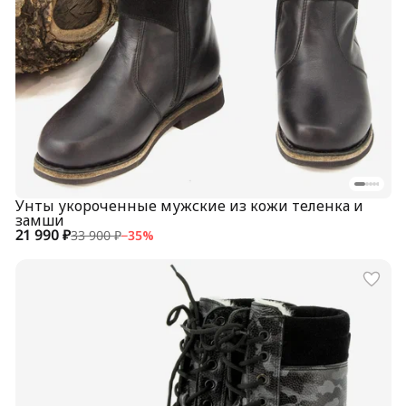
Унты укороченные мужские из кожи теленка и
замши
21 990 ₽
33 900 ₽
−
35
%