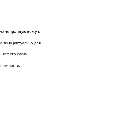
ую чепрачную кожу с
ю зиму (актуально для
няет его сухим,
 влажности.