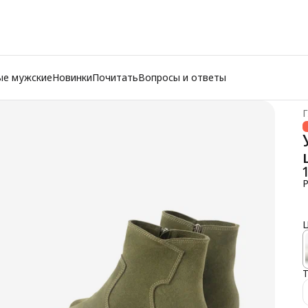
ые мужские
Новинки
Почитать
Вопросы и ответы
Г
Р
Ц