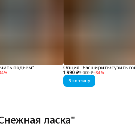
ичить подъём"
Опция "Расширить/сузить г
1 990 ₽
34
%
3 000 ₽
−
34
%
В корзину
Снежная ласка"