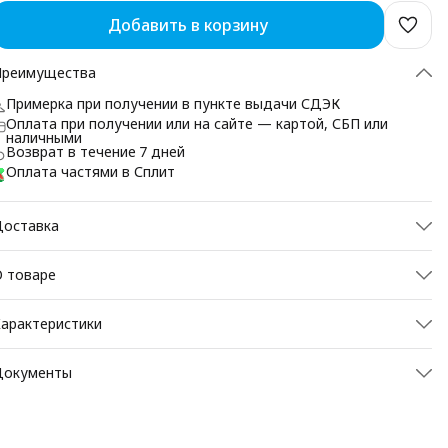
Добавить в корзину
Преимущества
Примерка при получении в пункте выдачи СДЭК
Оплата при получении или на сайте — картой, СБП или
наличными
Возврат в течение 7 дней
Оплата частями в Сплит
Доставка
 товаре
УНТЫ ЖЕНСКИЕ ИЗ НАТУРАЛЬНОЙ ЗАМШИ
арактеристики
Унты-ботиночки согревают не хуже своих "старших 
ртикул
0135-Б-35
естриц", а в некоторых случаях становятся 
Документы
незаменимым средством уберечься от морозов и при 
Размер
35
этом продолжить выглядеть превосходно тем, кто не 
может носить высокие унты в силу формы ноги.
Тип
Ботинки
Декларация о соответствии до 04.2028
Цвет
Олива
ГАРАНТИЯ НА УНТЫ