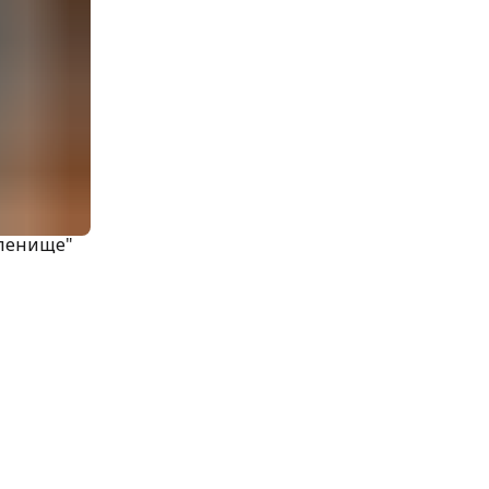
оленище"