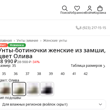
Поиск
Избранное
Войти
Корзина
8 (923) 217-15-15
лавная
›
Унты зимние
›
Женские унты
Хит
Новинка
Унты-ботиночки женские из замши,
цвет Олива
18 990 ₽
28 900 ₽
−
34
%
азмер: 35
Таблица размеров
35
36
37
38
39
40
41
42
вет: Олива
Тип подошвы
Для влажных регионов (войлок скрыт)