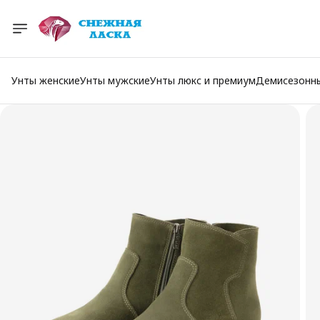
Унты женские
Унты мужские
Унты люкс и премиум
Демисезонн