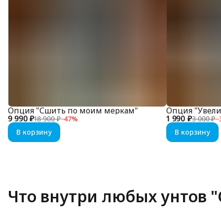
Опция "Сшить по моим меркам"
Опция "Увел
9 990 ₽
1 990 ₽
18 900 ₽
−
47
%
3 000 ₽
−
В корзину
В корзину
Что внутри любых унтов "