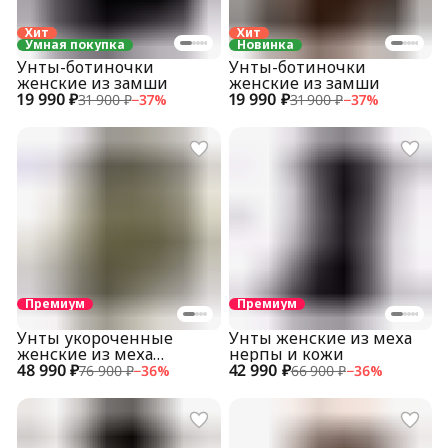
Хит
Хит
Умная покупка
Новинка
Унты-ботиночки
Унты-ботиночки
женские из замши
женские из замши
19 990 ₽
19 990 ₽
31 900 ₽
−
37
%
31 900 ₽
−
37
%
Премиум
Премиум
Унты укороченные
Унты женские из меха
женские из меха
нерпы и кожи
48 990 ₽
пятнистой нерпы
42 990 ₽
76 900 ₽
−
36
%
66 900 ₽
−
36
%