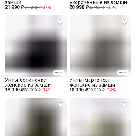
замши
укороченные из замши
21 990 ₽
20 990 ₽
34 900 ₽
−
37
%
32 900 ₽
−
36
%
Унты-ботиночки
Унты-мартенсы
женские из замши
женские из замши
18 990 ₽
18 990 ₽
28 900 ₽
−
34
%
29 900 ₽
−
36
%