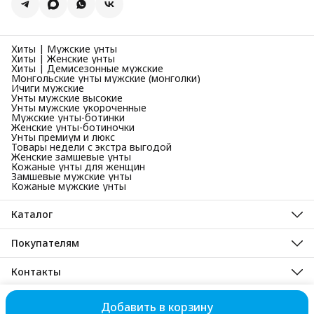
Хиты | Мужские унты
Хиты | Женские унты
Хиты | Демисезонные мужские
Монгольские унты мужские (монголки)
Ичиги мужские
Унты мужские высокие
Унты мужские укороченные
Мужские унты-ботинки
Женские унты-ботиночки
Унты премиум и люкс
Товары недели с экстра выгодой
Женские замшевые унты
Кожаные унты для женщин
Замшевые мужские унты
Кожаные мужские унты
Каталог
Унты мужские зимние
Унты женские зимние
Покупателям
Унты детские зимние
Унты зимние
Мужские демисезонные сапоги и ботинки
Унты монгольские
Контакты
Женские демисезонные сапоги и ботинки
Демисезонная обувь
Новинки
Адрес
Ичиги мужские
Республика Хакасия, рп. Усть-Абакан, ул. Набережная, 29а
Корпоративные заказы (B2B)
Добавить в корзину
© Снежная ласка 2003-2026
Оплата
Доставка
Правила возврат
Телефон
Отзывы