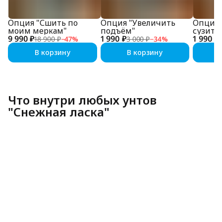
Опция "Сшить по
Опция "Увеличить
Опция 
моим меркам"
подъём"
сузить
9 990 ₽
1 990 ₽
1 990 ₽
18 900 ₽
−
47
%
3 000 ₽
−
34
%
В корзину
В корзину
Что внутри любых унтов
"Снежная ласка"