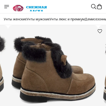
Унты женские
Унты мужские
Унты люкс и премиум
Демисезонн