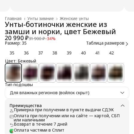
Главная
›
Унты зимние
›
Женские унты
Унты-ботиночки женские из
замши и норки, цвет Бежевый
20 990 ₽
31 900 ₽
−
34
%
Размер: 35
Таблица размеров
35
36
37
38
39
40
41
42
Цвет: Бежевый
Тип подошвы
Для влажных регионов (войлок скрыт)
Преимущества
Примерка при получении в пункте выдачи СДЭК
Оплата при получении или на сайте — картой, СБП
или наличными
Возврат в течение 7 дней
Оплата частями в Сплит