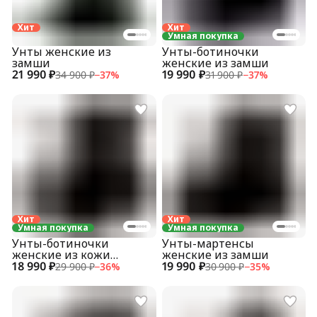
Хит
Хит
Умная покупка
Унты женские из
Унты-ботиночки
замши
женские из замши
21 990 ₽
19 990 ₽
34 900 ₽
−
37
%
31 900 ₽
−
37
%
Хит
Хит
Умная покупка
Умная покупка
Унты-ботиночки
Унты-мартенсы
женские из кожи
женские из замши
18 990 ₽
теленка
19 990 ₽
29 900 ₽
−
36
%
30 900 ₽
−
35
%