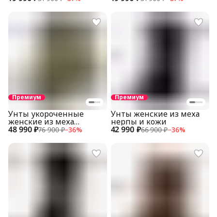
Премиум
Премиум
Унты укороченные
Унты женские из меха
женские из меха
нерпы и кожи
48 990 ₽
пятнистой нерпы
42 990 ₽
76 900 ₽
−
36
%
66 900 ₽
−
36
%