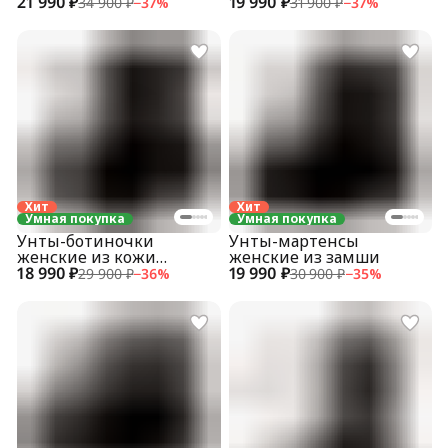
21 990 ₽
19 990 ₽
34 900 ₽
−
37
%
31 900 ₽
−
37
%
Хит
Хит
Умная покупка
Умная покупка
Унты-ботиночки
Унты-мартенсы
женские из кожи
женские из замши
18 990 ₽
теленка
19 990 ₽
29 900 ₽
−
36
%
30 900 ₽
−
35
%