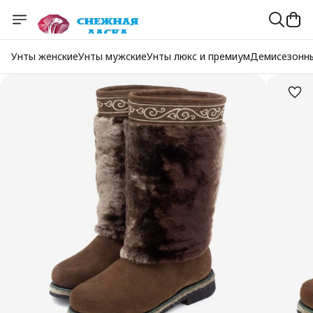
Унты женские
Унты мужские
Унты люкс и премиум
Демисезонн