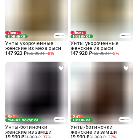
Люкс
Люкс
Новинка
Новинка
Унты укороченные
Унты укороченные
женские из меха рыси
женские из рыси
147 920 ₽
147 920 ₽
160 000 ₽
−
8
%
160 000 ₽
−
8
%
Хит
Хит
Умная покупка
Новинка
Унты-ботиночки
Унты-ботиночки
женские из замши
женские из замши
19 990 ₽
19 990 ₽
31 900 ₽
−
37
%
31 900 ₽
−
37
%