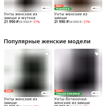
Хит
Новинка
Унты женские из
Унты женские из
замши и мутона
замши
21 990 ₽
21 990 ₽
34 900 ₽
−
37
%
34 900 ₽
−
37
%
Популярные женские модели
Хит
Хит
Умная покупка
Унты женские из
Унты-ботиночки
замши
женские из замши