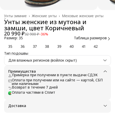
Унты зимние
›
Женские унты
›
Меховые женские унты
Главная
›
Унты женские из мутона и
замши, цвет Коричневый
20 990 ₽
32 900 ₽
−
36
%
Размер: 35
Таблица размеров
35
36
37
38
39
40
41
42
Тип подошвы
Для влажных регионов (войлок скрыт)
Преимущества
Примерка при получении в пункте выдачи СДЭК
Оплата при получении или на сайте — картой, СБП
или наличными
Возврат в течение 7 дней
Оплата частями в Сплит
Доставка