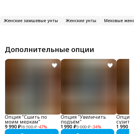
Женские замшевые унты
Женские унты
Меховые жен
Дополнительные опции
Опция "Сшить по
Опция "Увеличить
Опция 
моим меркам"
подъём"
сузить
9 990 ₽
1 990 ₽
1 990 ₽
18 900 ₽
−
47
%
3 000 ₽
−
34
%