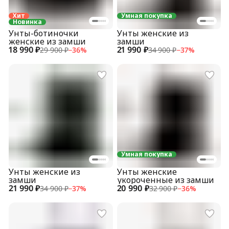
Хит
Умная покупка
Новинка
Унты-ботиночки
Унты женские из
женские из замши
замши
18 990 ₽
21 990 ₽
29 900 ₽
−
36
%
34 900 ₽
−
37
%
Умная покупка
Унты женские из
Унты женские
замши
укороченные из замши
21 990 ₽
20 990 ₽
34 900 ₽
−
37
%
32 900 ₽
−
36
%