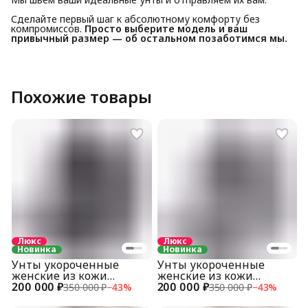
Сделайте первый шаг к абсолютному комфорту без
компромиссов.
Просто выберите модель и ваш
привычный размер — об остальном позаботимся мы.
Похожие товары
Люкс
Люкс
Новинка
Новинка
Унты укороченные
Унты укороченные
женские из кожи
женские из кожи
200 000 ₽
страуса
200 000 ₽
страуса
350 000 ₽
−
43
%
350 000 ₽
−
43
%