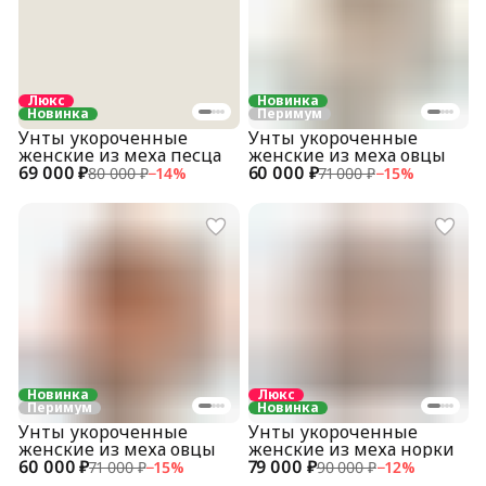
Люкс
Новинка
Новинка
Перимум
Унты укороченные
Унты укороченные
женские из меха песца
женские из меха овцы
69 000 ₽
60 000 ₽
80 000 ₽
−
14
%
71 000 ₽
−
15
%
Новинка
Люкс
Перимум
Новинка
Унты укороченные
Унты укороченные
женские из меха овцы
женские из меха норки
60 000 ₽
79 000 ₽
71 000 ₽
−
15
%
90 000 ₽
−
12
%