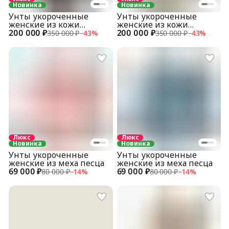
Новинка
Новинка
Унты укороченные
Унты укороченные
женские из кожи
женские из кожи
200 000 ₽
питона
200 000 ₽
питона
350 000 ₽
−
43
%
350 000 ₽
−
43
%
Люкс
Люкс
Новинка
Новинка
Унты укороченные
Унты укороченные
женские из меха песца
женские из меха песца
69 000 ₽
69 000 ₽
80 000 ₽
−
14
%
80 000 ₽
−
14
%