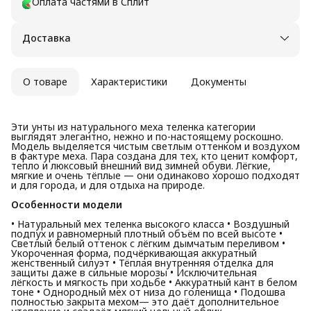
Оплата частями в Сплит
Доставка
О товаре
Характеристики
Документы
Эти унты из натурального меха теленка категории
выглядят элегантно, нежно и по-настоящему роскошно.
Модель выделяется чистым светлым оттенком и воздухом
в фактуре меха. Пара создана для тех, кто ценит комфорт,
тепло и люксовый внешний вид зимней обуви. Лёгкие,
мягкие и очень тёплые — они одинаково хорошо подходят
и для города, и для отдыха на природе.
Особенности модели
• Натуральный мех теленка высокого класса • Воздушный
подпух и равномерный плотный объём по всей высоте •
Светлый белый оттенок с лёгким дымчатым переливом •
Укороченная форма, подчёркивающая аккуратный
женственный силуэт • Тёплая внутренняя отделка для
защиты даже в сильные морозы • Исключительная
лёгкость и мягкость при ходьбе • Аккуратный кант в белом
тоне • Однородный мех от низа до голенища • Подошва
полностью закрыта мехом— это даёт дополнительное