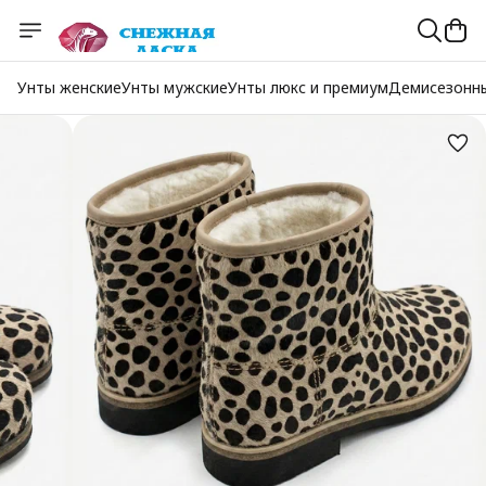
Унты женские
Унты мужские
Унты люкс и премиум
Демисезонн