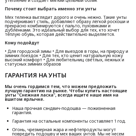
утепление и создаёт мягкий цельный облик
Почему стоит выбрать именно эти унты
Мех теленка выглядит дорого и очень нежно. Такие унты
подчёркивают стиль, добавляют образу лёгкой роскоши и
прекрасно комбинируются с пальто, пуховиками и
дублёнками. Это идеальный выбор для тех, кто хочет
тёплую обувь, которая действительно выделяется.
Кому подойдут
• Для городской зимы • Для выездов в горы, на природу и
зимних поездок • Для тех, кто ценит натуральную кожу
высокий комфорт • Для любительниц светлых, нежных и
статусных зимних образов
ГАРАНТИЯ НА УНТЫ
Мы очень гордимся тем, что можем предложить 
лучшую гарантию на рынке. Чтобы купить настоящие 
унты "Снежная ласка", всегда ищите наше имя на 
вшитом ярлычке.
Наша прочная сэндвич-подошва — пожизненная
гарантия.
Гарантия на остальные компоненты составляет 1 год.
Огонь, чрезмерная жара и нефтепродукты могут
повредить подошву и мех ваших унтов. Мы не несем