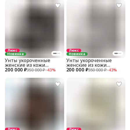
Люкс
Люкс
Новинка
Новинка
Унты укороченные
Унты укороченные
женские из кожи
женские из кожи
200 000 ₽
питона
200 000 ₽
питона
350 000 ₽
−
43
%
350 000 ₽
−
43
%
Люкс
Люкс