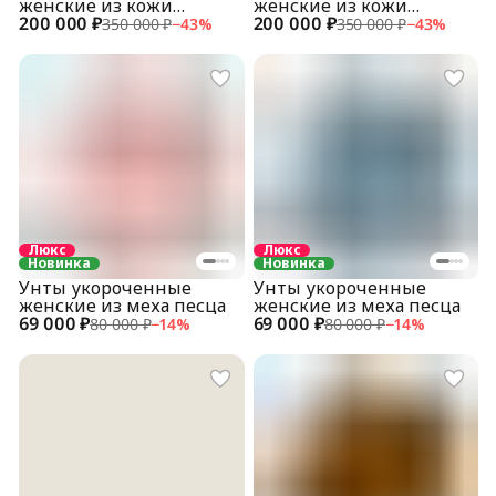
женские из кожи
женские из кожи
200 000 ₽
питона
200 000 ₽
питона
350 000 ₽
−
43
%
350 000 ₽
−
43
%
Люкс
Люкс
Новинка
Новинка
Унты укороченные
Унты укороченные
женские из меха песца
женские из меха песца
69 000 ₽
69 000 ₽
80 000 ₽
−
14
%
80 000 ₽
−
14
%