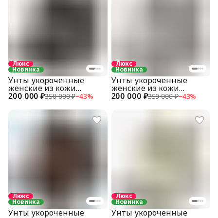
Люкс
Люкс
Новинка
Новинка
Унты укороченные
Унты укороченные
женские из кожи
женские из кожи
200 000 ₽
питона
200 000 ₽
питона
350 000 ₽
−
43
%
350 000 ₽
−
43
%
Люкс
Люкс
Новинка
Новинка
Унты укороченные
Унты укороченные