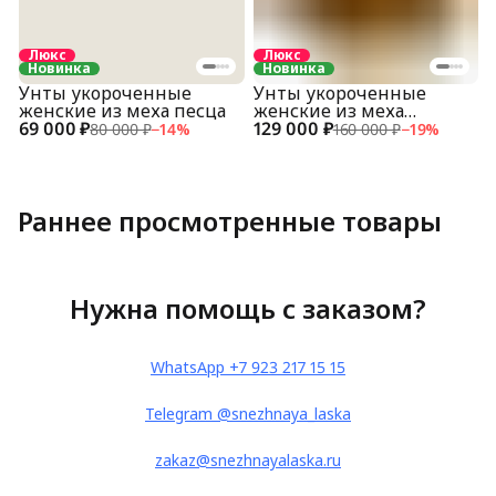
Люкс
Люкс
Новинка
Новинка
Унты укороченные
Унты укороченные
женские из меха песца
женские из меха
69 000 ₽
129 000 ₽
куницы
80 000 ₽
−
14
%
160 000 ₽
−
19
%
Раннее просмотренные товары
Нужна помощь с заказом?
WhatsApp +7 923 217 15 15
Telegram @snezhnaya_laska
zakaz@snezhnayalaska.ru