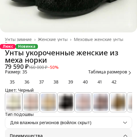
Унты зимние
›
Женские унты
›
Меховые женские унты
Главная
›
Люкс
Новинка
Унты укороченные женские из
меха норки
79 590 ₽
160 000 ₽
−
50
%
Размер: 35
Таблица размеров
35
36
37
38
39
40
41
42
Цвет: Черный
Тип подошвы
Для влажных регионов (войлок скрыт)
Преимущества