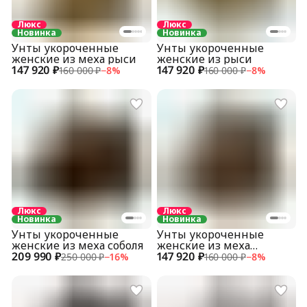
Люкс
Люкс
Новинка
Новинка
Унты укороченные
Унты укороченные
женские из меха рыси
женские из рыси
147 920 ₽
147 920 ₽
160 000 ₽
−
8
%
160 000 ₽
−
8
%
Люкс
Люкс
Новинка
Новинка
Унты укороченные
Унты укороченные
женские из меха соболя
женские из меха
209 990 ₽
147 920 ₽
полярного волка
250 000 ₽
−
16
%
160 000 ₽
−
8
%