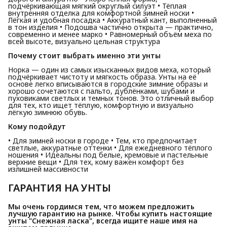
подчёркивающая мягкий округлый силуэт • Тёплая
внутренняя отделка для комфортной зимней носки •
Лёгкая и удобная посадка • Аккуратный кант, выполненный
в тон изделия • Подошва частично открыта — практично,
современно и менее марко • Равномерный объём меха по
всей высоте, визуально цельная структура
Почему стоит выбрать именно эти унты
Норка — один из самых изысканных видов меха, который
подчёркивает чистоту и мягкость образа. Унты на её
основе легко вписываются в городские зимние образы и
хорошо сочетаются с пальто, дублёнками, шубами и
пуховиками светлых и темных тонов. Это отличный выбор
для тех, кто ищет тёплую, комфортную и визуально
лёгкую зимнюю обувь.
Кому подойдут
• Для зимней носки в городе • Тем, кто предпочитает
светлые, аккуратные оттенки • Для ежедневного тёплого
ношения • Идеальны под белые, кремовые и пастельные
верхние вещи • Для тех, кому важен комфорт без
излишней массивности
ГАРАНТИЯ НА УНТЫ
Мы очень гордимся тем, что можем предложить 
лучшую гарантию на рынке. Чтобы купить настоящие 
унты "Снежная ласка", всегда ищите наше имя на 