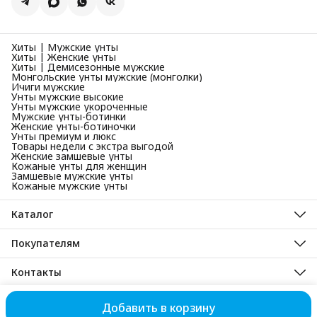
Хиты | Мужские унты
Хиты | Женские унты
Хиты | Демисезонные мужские
Монгольские унты мужские (монголки)
Ичиги мужские
Унты мужские высокие
Унты мужские укороченные
Мужские унты-ботинки
Женские унты-ботиночки
Унты премиум и люкс
Товары недели с экстра выгодой
Женские замшевые унты
Кожаные унты для женщин
Замшевые мужские унты
Кожаные мужские унты
Каталог
Унты мужские зимние
Унты женские зимние
Покупателям
Унты детские зимние
Унты зимние
Мужские демисезонные сапоги и ботинки
Унты монгольские
Контакты
Женские демисезонные сапоги и ботинки
Демисезонная обувь
Новинки
Адрес
Ичиги мужские
Республика Хакасия, рп. Усть-Абакан, ул. Набережная, 29а
Корпоративные заказы (B2B)
Добавить в корзину
© Снежная ласка 2003-2026
Оплата
Доставка
Правила возврат
Телефон
Отзывы