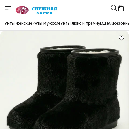
Унты женские
Унты мужские
Унты люкс и премиум
Демисезонн