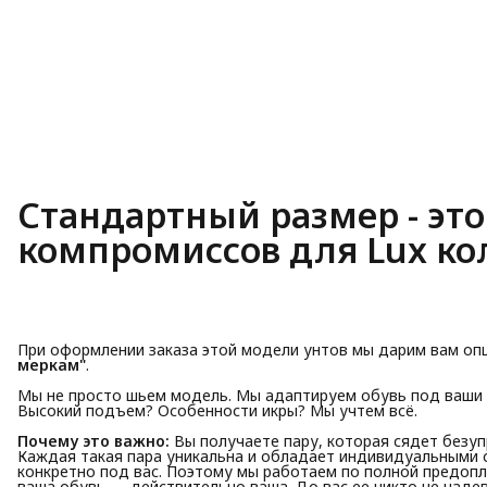
Стандартный размер - эт
компромиссов для Lux к
При оформлении заказа этой модели унтов мы дарим вам оп
меркам"
.
Мы не просто шьем модель. Мы адаптируем обувь под ваши 
Высокий подъем? Особенности икры? Мы учтем всё.
Почему это важно:
Вы получаете пару, которая сядет безуп
Каждая такая пара уникальна и обладает индивидуальными 
конкретно под вас. Поэтому мы работаем по полной предопла
ваша обувь — действительно ваша. До вас ее никто не надев