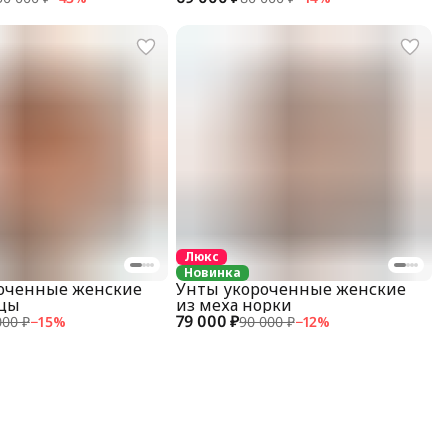
Люкс
Новинка
оченные женские
Унты укороченные женские
вцы
из меха норки
79 000 ₽
000 ₽
−
15
%
90 000 ₽
−
12
%