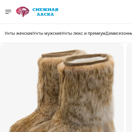
Унты женские
Унты мужские
Унты люкс и премиум
Демисезонн