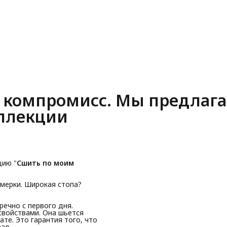
о компромисс. Мы предлаг
оллекции
цию "
Сшить по моим
мерки. Широкая стопа?
речно с первого дня.
свойствами. Она шьется
те. Это гарантия того, что
ал.