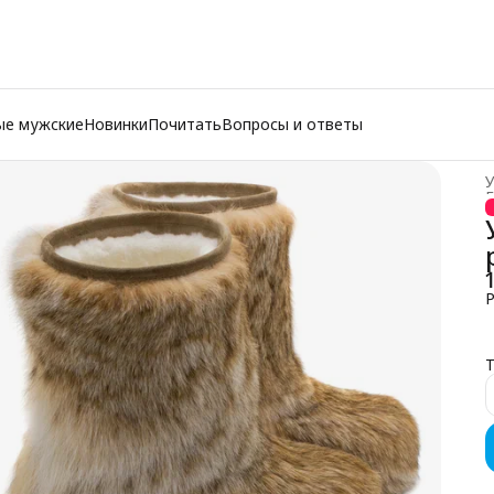
ые мужские
Новинки
Почитать
Вопросы и ответы
У
Г
Р