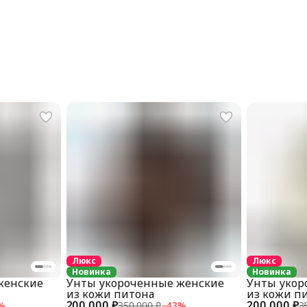
Люкс
Люкс
Новинка
Новинка
женские
Унты укороченные женские
Унты укор
из кожи питона
из кожи п
200 000 ₽
200 000 ₽
%
350 000 ₽
−
43
%
3