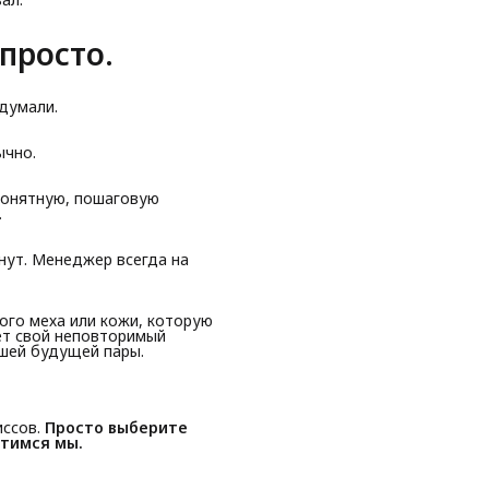
просто.
думали.
ычно.
понятную, пошаговую
.
инут. Менеджер всегда на
ого меха или кожи, которую
ет свой неповторимый
ашей будущей пары.
иссов.
Просто выберите
тимся мы.