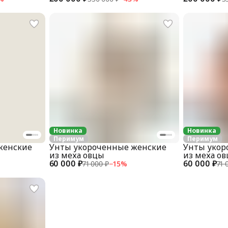
Новинка
Новинка
Перимум
Перимум
женские
Унты укороченные женские
Унты укор
из меха овцы
из меха о
60 000 ₽
60 000 ₽
71 000 ₽
−
15
%
71 