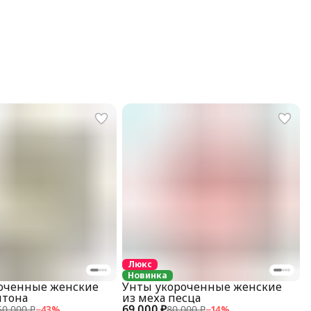
Люкс
Новинка
оченные женские
Унты укороченные женские
итона
из меха песца
69 000 ₽
50 000 ₽
−
43
%
80 000 ₽
−
14
%