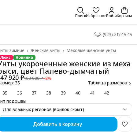
Поиск
Избранное
Войти
Корзина
8 (923) 217-15-15
нты зимние
›
Женские унты
›
Меховые женские унты
лавная
›
Люкс
Новинка
Унты укороченные женские из меха
рыси, цвет Палево-дымчатый
147 920 ₽
160 000 ₽
−
8
%
азмер: 35
Таблица размеров
35
36
37
38
39
40
41
42
Тип подошвы
Для влажных регионов (войлок скрыт)
Добавить в корзину