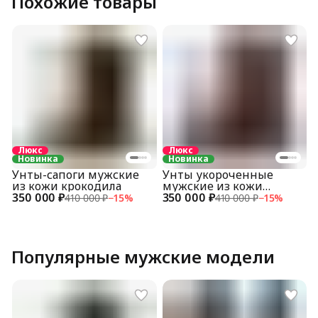
Похожие товары
Люкс
Люкс
Новинка
Новинка
Унты-сапоги мужские
Унты укороченные
из кожи крокодила
мужские из кожи
350 000 ₽
350 000 ₽
крокодила
410 000 ₽
−
15
%
410 000 ₽
−
15
%
Популярные мужские модели