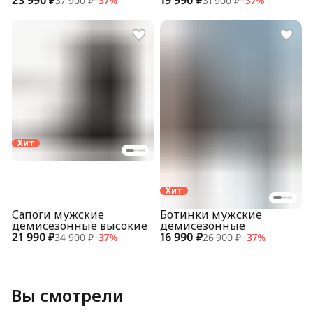
37 900 ₽
−
37
%
31 900 ₽
−
37
%
Хит
Хит
Сапоги мужские
Ботинки мужские
демисезонные высокие
демисезонные
21 990 ₽
16 990 ₽
34 900 ₽
−
37
%
26 900 ₽
−
37
%
Вы смотрели