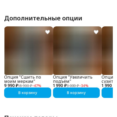
Дополнительные опции
Опция "Сшить по
Опция "Увеличить
Опция 
моим меркам"
подъём"
сузить
9 990 ₽
1 990 ₽
1 990 ₽
18 900 ₽
−
47
%
3 000 ₽
−
34
%
В корзину
В корзину