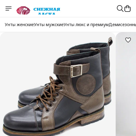
Унты женские
Унты мужские
Унты люкс и премиум
Демисезонн