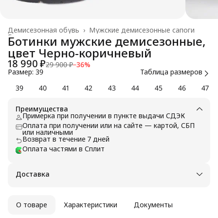
Демисезонная обувь
›
Мужские демисезонные сапоги
Главная
›
Ботинки мужские демисезонные,
цвет Черно-коричневый
18 990 ₽
29 900 ₽
−
36
%
Размер: 39
Таблица размеров
39
40
41
42
43
44
45
46
47
Преимущества
Примерка при получении в пункте выдачи СДЭК
Оплата при получении или на сайте — картой, СБП
или наличными
Возврат в течение 7 дней
Оплата частями в Сплит
Доставка
О товаре
Характеристики
Документы