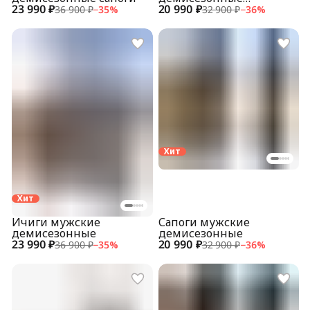
23 990 ₽
20 990 ₽
укороченные
36 900 ₽
−
35
%
32 900 ₽
−
36
%
Хит
Хит
Ичиги мужские
Сапоги мужские
демисезонные
демисезонные
23 990 ₽
20 990 ₽
36 900 ₽
−
35
%
32 900 ₽
−
36
%