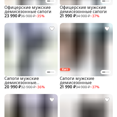
Офицерские мужские
Офицерские мужские
демисезонные сапоги
демисезонные сапоги
23 990 ₽
21 990 ₽
36 900 ₽
−
35
%
34 900 ₽
−
37
%
Хит
Сапоги мужские
Сапоги мужские
демисезонные
демисезонные
20 990 ₽
укороченные
21 990 ₽
32 900 ₽
−
36
%
34 900 ₽
−
37
%