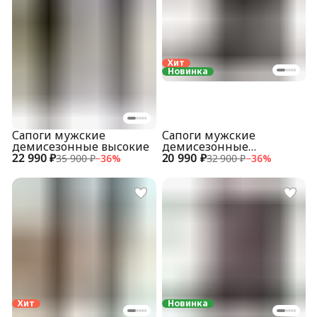
Хит
Новинка
Сапоги мужские
Сапоги мужские
демисезонные высокие
демисезонные
22 990 ₽
20 990 ₽
укороченные
35 900 ₽
−
36
%
32 900 ₽
−
36
%
Хит
Новинка