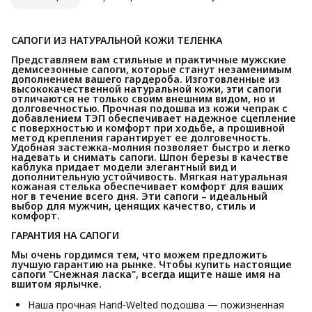
САПОГИ ИЗ НАТУРАЛЬНОЙ КОЖИ ТЕЛЕНКА
Представляем вам стильные и практичные мужские 
демисезонные сапоги, которые станут незаменимым 
дополнением вашего гардероба. Изготовленные из 
высококачественной натуральной кожи, эти сапоги 
отличаются не только своим внешним видом, но и 
долговечностью. Прочная подошва из кожи чепрак с 
добавлением ТЭП обеспечивает надежное сцепление 
с поверхностью и комфорт при ходьбе, а прошивной 
метод крепления гарантирует ее долговечность. 
Удобная застежка-молния позволяет быстро и легко 
надевать и снимать сапоги. Шпон березы в качестве 
каблука придает модели элегантный вид и 
дополнительную устойчивость. Мягкая натуральная 
кожаная стелька обеспечивает комфорт для ваших 
ног в течение всего дня. Эти сапоги – идеальный 
выбор для мужчин, ценящих качество, стиль и 
комфорт.
ГАРАНТИЯ НА САПОГИ
Мы очень гордимся тем, что можем предложить 
лучшую гарантию на рынке. Чтобы купить настоящие 
сапоги "Снежная ласка", всегда ищите наше имя на 
вшитом ярлычке.
Наша прочная Hand-Welted подошва — пожизненная