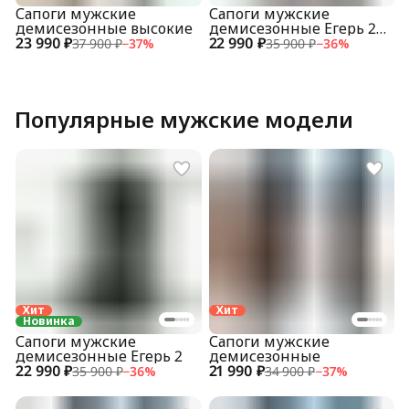
Сапоги мужские
Сапоги мужские
демисезонные высокие
демисезонные Егерь 2
23 990 ₽
22 990 ₽
коричневые
37 900 ₽
−
37
%
35 900 ₽
−
36
%
Популярные мужские модели
Хит
Хит
Новинка
Сапоги мужские
Сапоги мужские
демисезонные Егерь 2
демисезонные
22 990 ₽
21 990 ₽
35 900 ₽
−
36
%
34 900 ₽
−
37
%