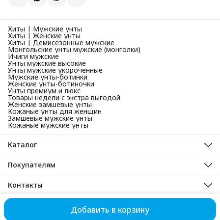
Хиты | Мужские унты
Хиты | Женские унты
Хиты | Демисезонные мужские
Монгольские унты мужские (монголки)
Ичиги мужские
Унты мужские высокие
Унты мужские укороченные
Мужские унты-ботинки
Женские унты-ботиночки
Унты премиум и люкс
Товары недели с экстра выгодой
Женские замшевые унты
Кожаные унты для женщин
Замшевые мужские унты
Кожаные мужские унты
Каталог
Унты мужские зимние
Унты женские зимние
Покупателям
Унты детские зимние
Унты зимние
Мужские демисезонные сапоги и ботинки
Унты монгольские
Контакты
Женские демисезонные сапоги и ботинки
Демисезонная обувь
Новинки
Адрес
Ичиги мужские
Республика Хакасия, рп. Усть-Абакан, ул. Набережная, 29а
Корпоративные заказы (B2B)
Добавить в корзину
© Снежная ласка 2003-2026
Оплата
Доставка
Правила возврат
Телефон
Отзывы
8 (923) 217-15-15
Оплата