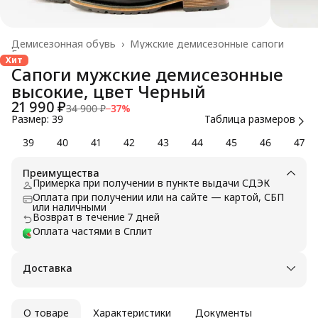
Демисезонная обувь
›
Мужские демисезонные сапоги
Главная
›
Хит
Сапоги мужские демисезонные
высокие, цвет Черный
21 990 ₽
34 900 ₽
−
37
%
Размер: 39
Таблица размеров
39
40
41
42
43
44
45
46
47
Преимущества
Примерка при получении в пункте выдачи СДЭК
Оплата при получении или на сайте — картой, СБП
или наличными
Возврат в течение 7 дней
Оплата частями в Сплит
Доставка
О товаре
Характеристики
Документы