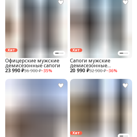
Хит
Хит
Офицерские мужские
Сапоги мужские
демисезонные сапоги
демисезонные
23 990 ₽
20 990 ₽
укороченные
36 900 ₽
−
35
%
32 900 ₽
−
36
%
Хит