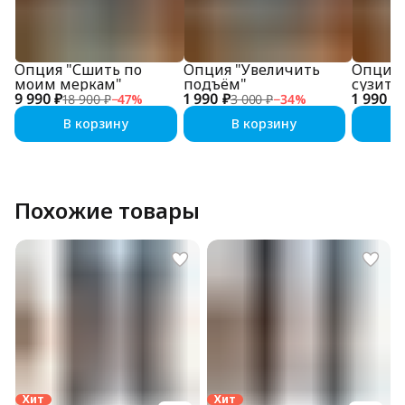
Опция "Сшить по
Опция "Увеличить
Опция 
моим меркам"
подъём"
сузить
9 990 ₽
1 990 ₽
1 990 ₽
18 900 ₽
−
47
%
3 000 ₽
−
34
%
В корзину
В корзину
Похожие товары
Хит
Хит