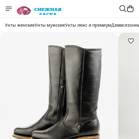
Унты женские
Унты мужские
Унты люкс и премиум
Демисезонн