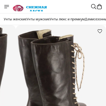
Унты женские
Унты мужские
Унты люкс и премиум
Демисезонн