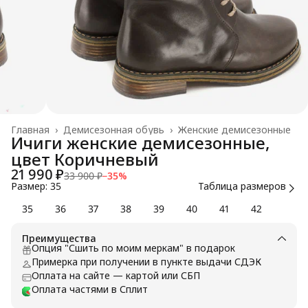
Главная
›
Демисезонная обувь
›
Женские демисезонные
Ичиги женские демисезонные,
цвет Коричневый
21 990 ₽
33 900 ₽
−
35
%
Размер: 35
Таблица размеров
35
36
37
38
39
40
41
42
Преимущества
Опция "Сшить по моим меркам" в подарок
Примерка при получении в пункте выдачи СДЭК
Оплата на сайте — картой или СБП
Оплата частями в Сплит