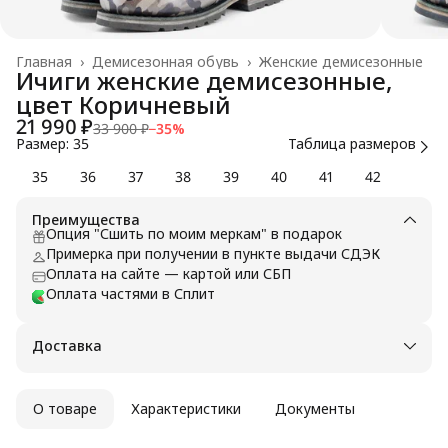
Главная
›
Демисезонная обувь
›
Женские демисезонные
Ичиги женские демисезонные,
цвет Коричневый
21 990 ₽
33 900 ₽
−
35
%
Размер: 35
Таблица размеров
35
36
37
38
39
40
41
42
Преимущества
Опция "Сшить по моим меркам" в подарок
Примерка при получении в пункте выдачи СДЭК
Оплата на сайте — картой или СБП
Оплата частями в Сплит
Доставка
О товаре
Характеристики
Документы