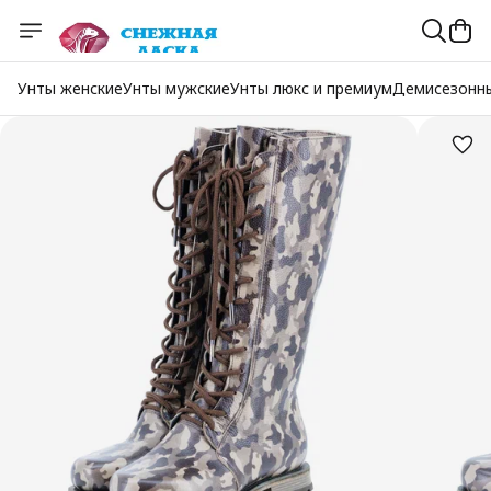
Унты женские
Унты мужские
Унты люкс и премиум
Демисезонн